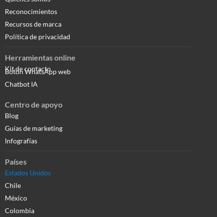
Reconocimientos
Recursos de marca
Política de privacidad
Herramientas online
Kit de contacto
Botón WhatsApp web
Chatbot IA
Centro de apoyo
Blog
Guías de marketing
Infografías
Países
Estados Unidos
Chile
México
Colombia