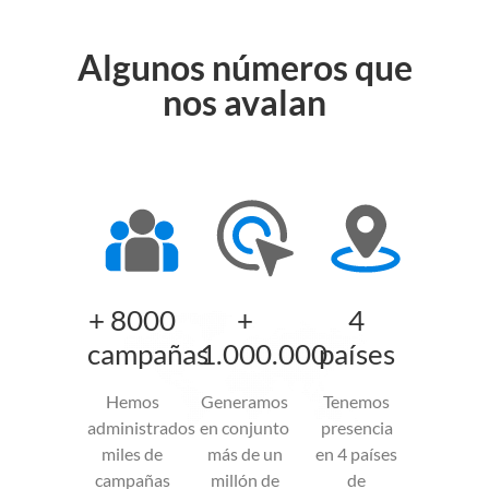
Algunos números que
nos avalan
+ 8000
+
4
campañas
1.000.000
países
Hemos
Generamos
Tenemos
administrados
en conjunto
presencia
miles de
más de un
en 4 países
campañas
millón de
de