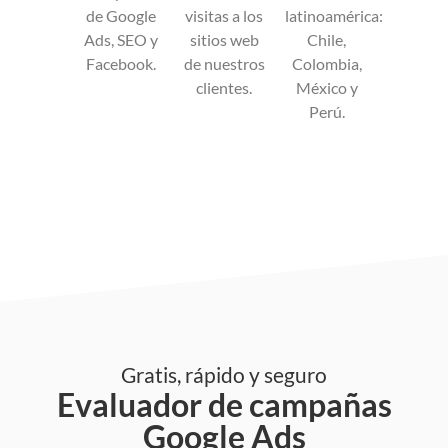
de Google
visitas a los
latinoamérica:
Ads, SEO y
sitios web
Chile,
Facebook.
de nuestros
Colombia,
clientes.
México y
Perú.
Gratis, rápido y seguro
Evaluador de campañas
Google Ads