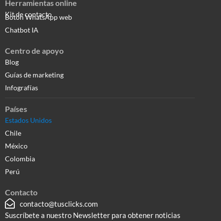
Herramientas online
Kit de contacto
Botón WhatsApp web
Chatbot IA
Centro de apoyo
Blog
Guías de marketing
Infografías
Países
Estados Unidos
Chile
México
Colombia
Perú
Contacto
contacto@tusclicks.com
Suscríbete a nuestro Newsletter para obtener noticias